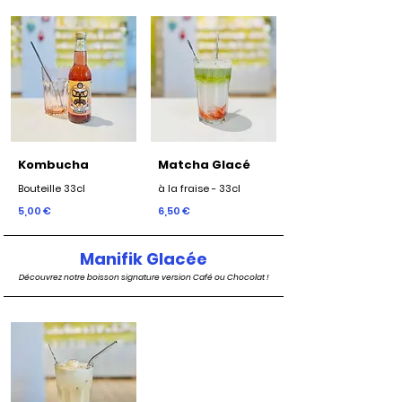
Kombucha
Matcha Glacé
Bouteille 33cl
à la fraise - 33cl
5,00 €
6,50 €
Manifik Glacée
Découvrez notre boisson signature version Café ou Chocolat !