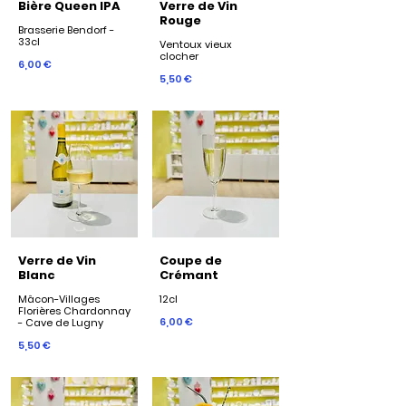
Bière Queen IPA
Verre de Vin
Rouge
Brasserie Bendorf -
33cl
Ventoux vieux
6,00 €
5,50 €
Verre de Vin
Coupe de
Blanc
Crémant
Mâcon-Villages
12cl
Florières Chardonnay
6,00 €
- Cave de Lugny
5,50 €