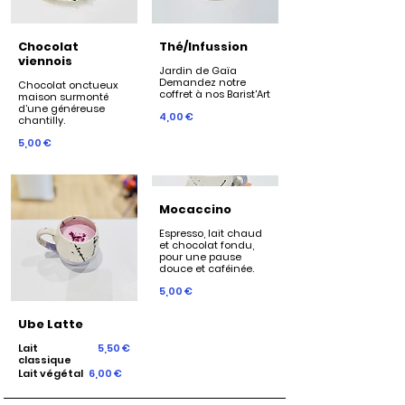
Chocolat
Thé/Infussion
viennois
Jardin de Gaïa
Demandez notre
Chocolat onctueux
coffret à nos Barist'Art
maison surmonté
d’une généreuse
4,00 €
chantilly.
5,00 €
Mocaccino
Espresso, lait chaud
et chocolat fondu,
pour une pause
douce et caféinée.
5,00 €
Ube Latte
Lait
5,50 €
classique
Lait végétal
6,00 €