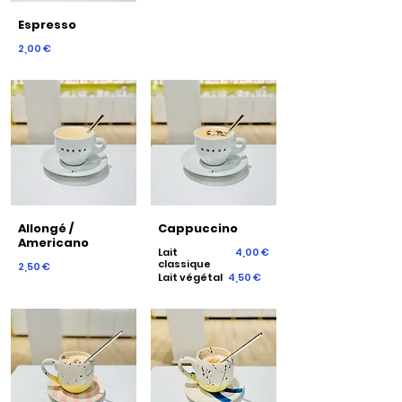
Espresso
2,00 €
Allongé /
Cappuccino
Americano
Lait
4,00 €
classique
2,50 €
Lait végétal
4,50 €