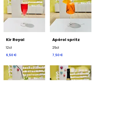
Kir Royal
Apérol spritz
12cl
25cl
6,50 €
7,50 €
Hugo
Bouteille de
Crémant
25cl
75cl
7,50 €