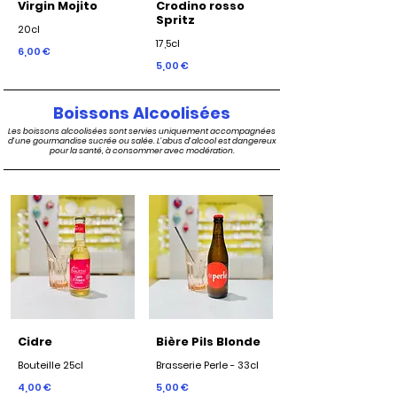
Virgin Mojito
Crodino rosso
Spritz
20cl
17,5cl
6,00 €
5,00 €
Boissons Alcoolisées
Les boissons alcoolisées sont servies uniquement accompagnées
d'une gourmandise sucrée ou salée. L'abus d'alcool est dangereux
pour la santé, à consommer avec modération.
Cidre
Bière Pils Blonde
Bouteille 25cl
Brasserie Perle - 33cl
4,00 €
5,00 €