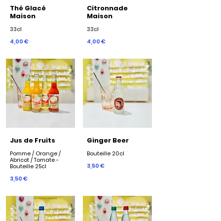
Thé Glacé
Citronnade
Maison
Maison
33cl
33cl
4,00 €
4,00 €
Jus de Fruits
Ginger Beer
Pomme / Orange /
Bouteille 20cl
Abricot / Tomate -
3,50 €
3,50 €