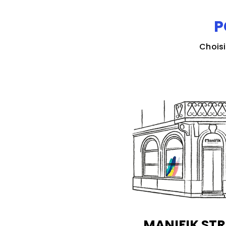
P
Choisi
MANIFIK ST