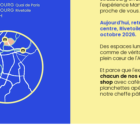
l'expérience Man
proche de vous.
Aujourd'hui, re
centre, Rivetoil
octobre 2026.
Des espaces lum
comme de vérita
plein cœur de l'
Et parce que l'e
chacun de nos
shop
avec cafés
planchettes apé
notre cheffe pâti