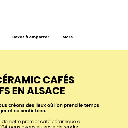
Boxes à emporter
More
CÉRAMIC CAFÉS
FS EN ALSACE
ous créons des lieux où l'on prend le temps
er et se sentir bien.
re de notre premier café céramique à
024, nous avons eu envie de rendre