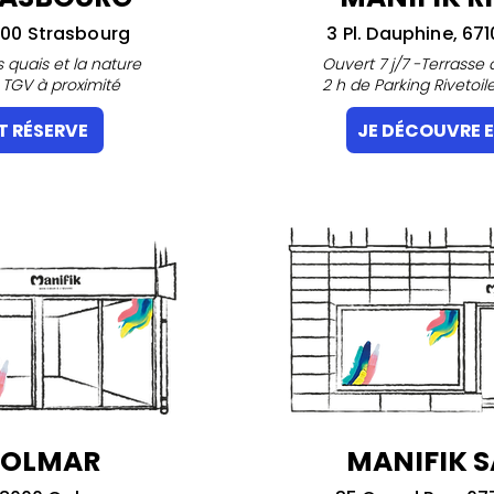
000 Strasbourg
3 Pl. Dauphine, 67
quais et la nature
Ouvert 7 j/7 -Terrasse
 TGV à proximité
2 h de Parking Rivetoil
T RÉSERVE
JE DÉCOUVRE E
COLMAR
MANIFIK 