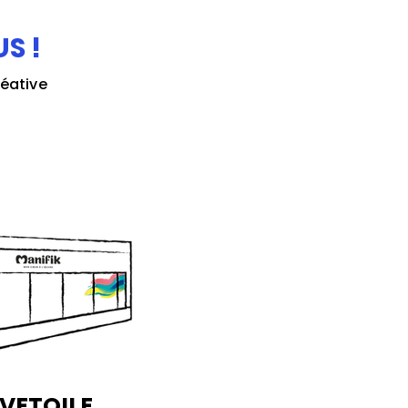
S !
réative
IVETOILE