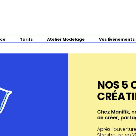
nce
Tarifs
Atelier Modelage
Vos Évènements
NOS 5 
CRÉATI
Chez Manifik, n
de créer, partag
Après l'ouvertu
Strasbourg en 2