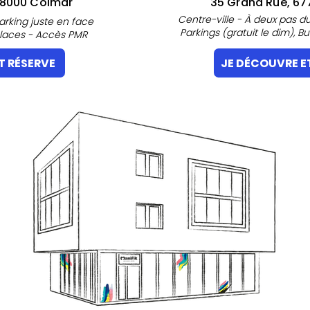
 68000 Colmar
35 Grand Rue, 67
Centre-ville - À deux pas 
Parking juste en face
Parkings (gratuit le dim), B
laces - Accès PMR
T RÉSERVE
JE DÉCOUVRE E