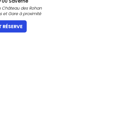
700 Saverne
du Château des Rohan
us et Gare à proximité
T RÉSERVE