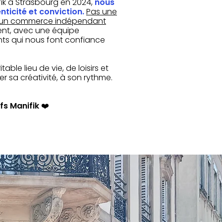
fik à Strasbourg en 2024,
nous
ticité et conviction.
Pas une
is un commerce indépendant
ent, avec une équipe
ts qui nous font confiance
able lieu de vie, de loisirs et
 sa créativité, à son rythme.
fs Manifik
❤️