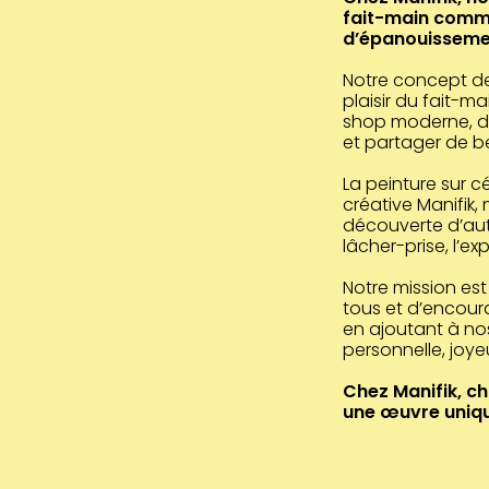
fait-main comme
d’épanouisseme
Notre concept de
plaisir du fait-m
shop moderne, da
et partager de 
La peinture sur c
créative Manifik,
découverte d’aut
lâcher-prise, l’ex
Notre mission est
tous et d’encour
en ajoutant à no
personnelle, joye
Chez Manifik, c
une œuvre uniqu