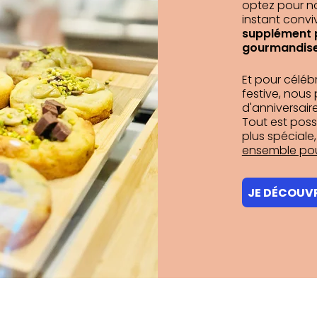
optez pour no
instant conviv
supplément 
gourmandise 
Et pour
céléb
festive, nou
d'anniversaire
Tout est pos
plus spéciale
ensemble pou
JE DÉCOUVR