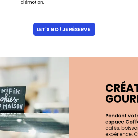
d'émotion.
LET'S GO ! JE RÉSERVE
CRÉAT
GOUR
Pendant votr
espace Coff
cafés, boiss
expérience. C