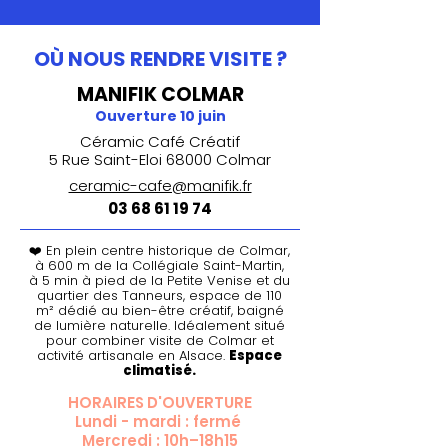
OÙ NOUS RENDRE VISITE ?
MANIFIK COLMAR
Ouverture 10 juin
Céramic Café Créatif
5 Rue Saint-Eloi 68000 Colmar
ceramic-cafe@manifik.fr
03 68 61 19 74
❤️ En plein centre historique de Colmar,
à 600 m de la Collégiale Saint-Martin,
à 5 min à pied de la Petite Venise et du
quartier des Tanneurs, espace de 110
m² dédié au bien-être créatif, baigné
de lumière naturelle. Idéalement situé
pour combiner visite de Colmar et
activité artisanale en Alsace.
Espace
climatisé.
HORAIRES D'OUVERTURE
Lundi - mardi : fermé
Mercredi : 10h–18h15