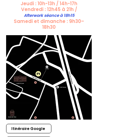
Jeudi : 10h-13h / 14h-17h
Vendredi : 12h45 à 21h /
Afterwork séance à 18h15
Samedi et dimanche : 9h30–
18h30
Itinéraire Google