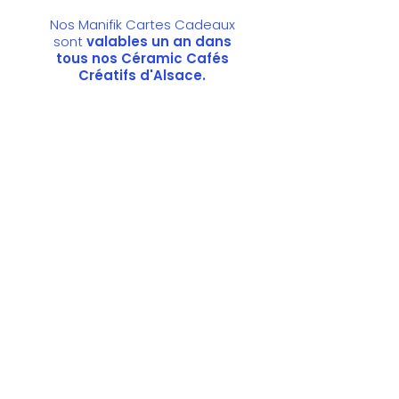
Nos Manifik Cartes Cadeaux
sont
valables un an dans
tous nos Céramic Cafés
Créatifs d'Alsace.
Choisissez votre Manifik
et réservez votre séance
de bien-être créatif !
2h30 de peinture sur
céramique + un objet unique à
ramener chez vous · À partir de
15€
Cliquez sur votre ville pour
réserver directement en ligne
STRASBOURG
Quai de Paris
RIVETOILE