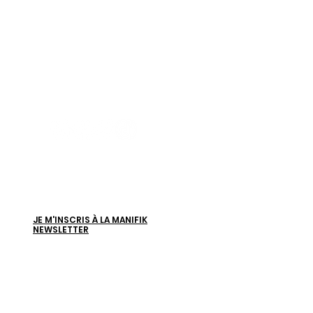
MANIFIK Céramic Cafés Créatifs
Votre destination de loisirs
et bien-être créatif en Alsace ❤️
NEWSLETTER
Et hop, des pépites d'inspiration et des
news sur les nouveaux ateliers créatifs !
JE M'INSCRIS À LA MANIFIK
NEWSLETTER
NOS CAFÉS CÉRAMIQUE
STRASBOURG
Mer-Ven / 12h30 – 21h