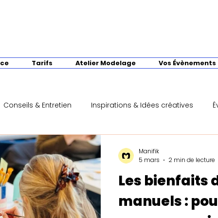
nce
Tarifs
Atelier Modelage
Vos Évènements
Conseils & Entretien
Inspirations & Idées créatives
É
s
Idées cadeaux & expériences Manifik
Bienfaits des 
Manifik
5 mars
2 min de lecture
Les bienfaits 
manuels : pou