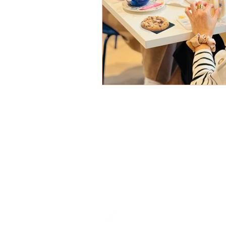
N
S
Me
MANIFIK Céramic Cafés Créatifs
S
Votre destination de loisirs
et bien-être créatif en Alsace ❤️
RI
Lu