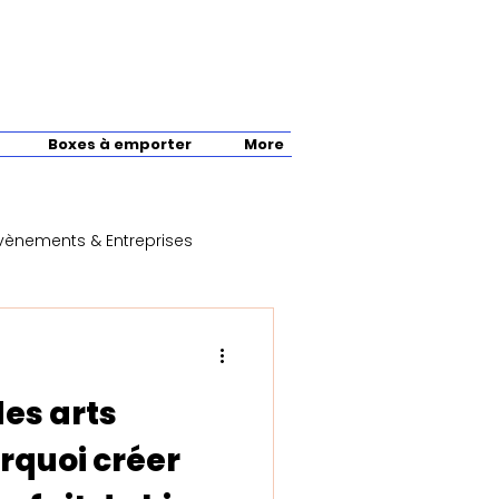
Boxes à emporter
More
vènements & Entreprises
arts manuels
des arts
rquoi créer